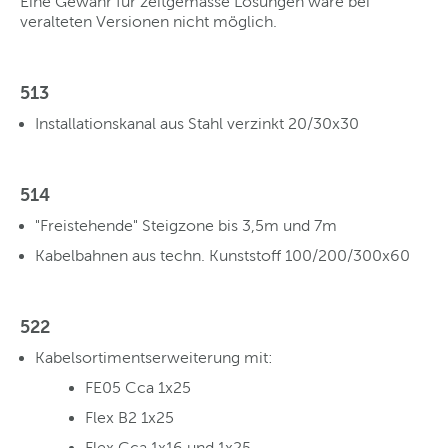
Eine Gewähr für zeitgemässe Lösungen wäre bei
veralteten Versionen nicht möglich.
513
Installationskanal aus Stahl verzinkt 20/30x30
514
"Freistehende" Steigzone bis 3,5m und 7m
Kabelbahnen aus techn. Kunststoff 100/200/300x60
522
Kabelsortimentserweiterung mit:
FE05 Cca 1x25
Flex B2 1x25
Flex Cca 1x16 und 1x25