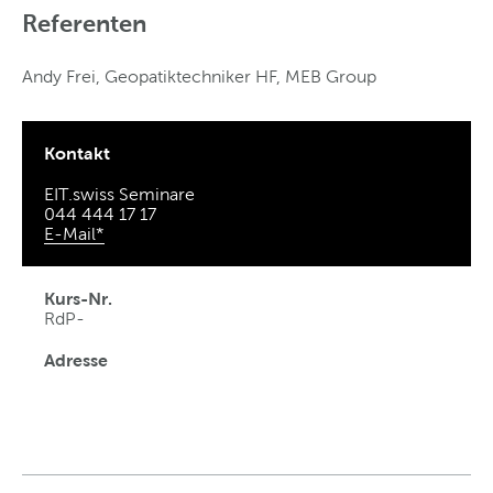
Referenten
Andy Frei, Geopatiktechniker HF, MEB Group
Kontakt
EIT.swiss Seminare
044 444 17 17
E-Mail*
Kurs-Nr.
RdP-
Adresse