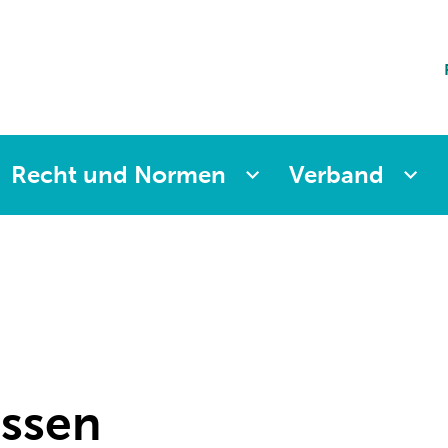
ting
sicherung
aften
änkung
ng
Recht und Normen
Verband
assen