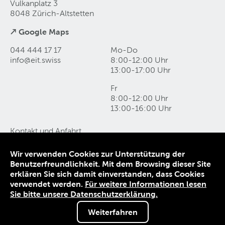
Vulkanplatz 3
8048 Zürich-Altstetten
↗ Google Maps
044 444 17 17
Mo-Do
info@eit
.
swiss
8:00-12:00 Uhr
13:00-17:00 Uhr
Fr
8:00-12:00 Uhr
13:00-16:00 Uhr
Kontakt und Anfahrt
Datenschutz
Impressum
Wir verwenden Cookies zur Unterstützung der
AGB
Benutzerfreundlichkeit. Mit dem Browsing dieser Site
erklären Sie sich damit einverstanden, dass Cookies
© 1906-2026 EIT.swiss
verwendet werden.
Für weitere Informationen lesen
Sie bitte unsere Datenschutzerklärung.
Weiterfahren
Sie sind nicht angemeldet.
Melden Sie sich an, um von Sonderkonditionen zu