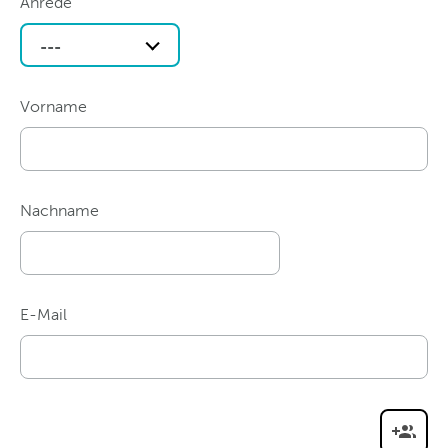
Anrede
---
Vorname
Nachname
E-Mail