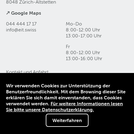
8048 Zürich-Altstetten
↗ Google Maps
044 444 17 17
Mo-Do
info@eit
.
swiss
8:00-12:00 Uhr
13:00-17:00 Uhr
Fr
8:00-12:00 Uhr
13:00-16:00 Uhr
Kontakt und Anfahrt
Datenschutz
Impressum
Wir verwenden Cookies zur Unterstützung der
AGB
Benutzerfreundlichkeit. Mit dem Browsing dieser Site
erklären Sie sich damit einverstanden, dass Cookies
© 1906-2026 EIT.swiss
verwendet werden.
Für weitere Informationen lesen
Sie bitte unsere Datenschutzerklärung.
Weiterfahren
Sie sind nicht angemeldet.
Melden Sie sich an, um von Sonderkonditionen zu
profitieren.