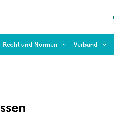
ting
sicherung
aften
änkung
ng
Recht und Normen
Verband
assen