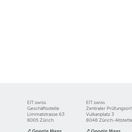
EIT.swiss
EIT.swiss
Geschäftsstelle
Zentraler Prüfungsort
Limmatstrasse 63
Vulkanplatz 3
8005 Zürich
8048 Zürich-Altstett
↗ Google Maps
↗ Google Maps