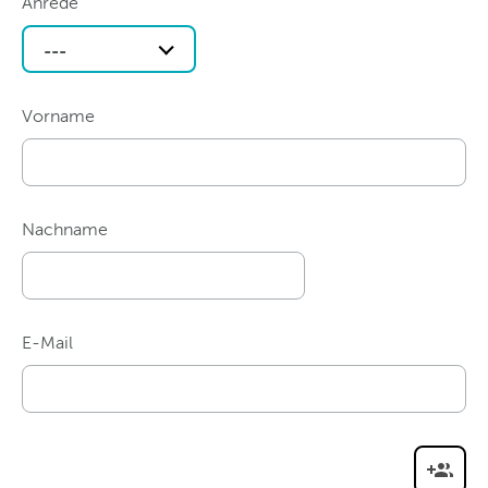
Anrede
---
Vorname
Nachname
E-Mail