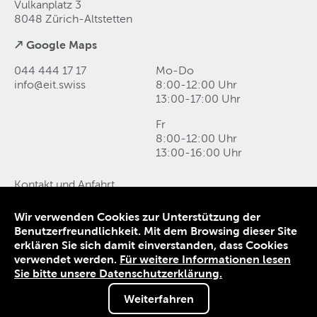
Vulkanplatz 3
8048 Zürich-Altstetten
↗ Google Maps
044 444 17 17
Mo-Do
info@eit
.
swiss
8:00-12:00 Uhr
13:00-17:00 Uhr
Fr
8:00-12:00 Uhr
13:00-16:00 Uhr
Kontakt und Anfahrt
Datenschutz
Impressum
Wir verwenden Cookies zur Unterstützung der
AGB
Benutzerfreundlichkeit. Mit dem Browsing dieser Site
erklären Sie sich damit einverstanden, dass Cookies
© 1906-2026 EIT.swiss
verwendet werden.
Für weitere Informationen lesen
Sie bitte unsere Datenschutzerklärung.
Weiterfahren
Sie sind nicht angemeldet.
Melden Sie sich an, um von Sonderkonditionen zu