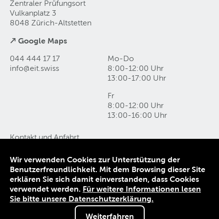
Zentraler Prüfungsort
Vulkanplatz 3
8048 Zürich-Altstetten
↗ Google Maps
044 444 17 17
Mo-Do
info@eit
.
swiss
8:00-12:00 Uhr
13:00-17:00 Uhr
Fr
8:00-12:00 Uhr
13:00-16:00 Uhr
Kontakt und Anfahrt
Datenschutz
Impressum
Wir verwenden Cookies zur Unterstützung der
AGB
Benutzerfreundlichkeit. Mit dem Browsing dieser Site
erklären Sie sich damit einverstanden, dass Cookies
© 1906-2026 EIT.swiss
verwendet werden.
Für weitere Informationen lesen
Sie bitte unsere Datenschutzerklärung.
Weiterfahren