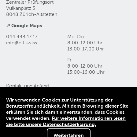
Zentraler Prüfungsort
Vulkanplatz 3
8048 Zürich-Altstetten
↗ Google Maps
044 444 17 17
Mo-Do
info@eit
.
swiss
8:00-12:00 Uhr
13:00-17:00 Uhr
Fr
8:00-12:00 Uhr
13:00-16:00 Uhr
Kontakt und Anfahrt
Datenschutz
Impressum
Wir verwenden Cookies zur Unterstützung der
AGB
Benutzerfreundlichkeit. Mit dem Browsing dieser Site
erklären Sie sich damit einverstanden, dass Cookies
© 1906-2026 EIT.swiss
verwendet werden.
Für weitere Informationen lesen
Sie bitte unsere Datenschutzerklärung.
Weiterfahren