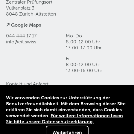
Zentraler Prüfungsort
Vulkanplatz 3
8048 Zürich-Altstetten
↗ Google Maps
044 444 17 17
Mo-Do
info@eit
.
swiss
8:00-12:00 Uhr
13:00-17:00 Uhr
Fr
8:00-12:00 Uhr
13:00-16:00 Uhr
Kontakt und Anfahrt
Datenschutz
Impressum
Wir verwenden Cookies zur Unterstützung der
AGB
Benutzerfreundlichkeit. Mit dem Browsing dieser Site
erklären Sie sich damit einverstanden, dass Cookies
© 1906-2026 EIT.swiss
verwendet werden.
Für weitere Informationen lesen
Sie bitte unsere Datenschutzerklärung.
Weiterfahren