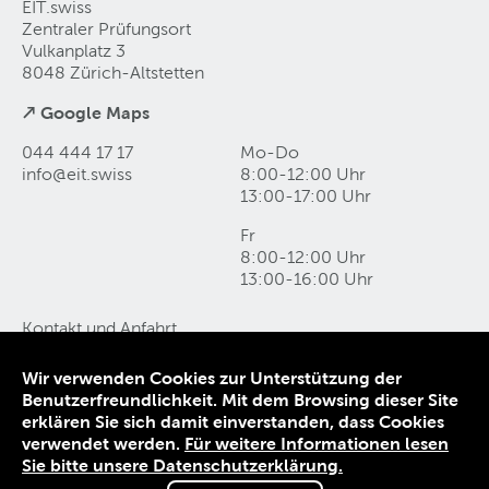
EIT.swiss
Zentraler Prüfungsort
Vulkanplatz 3
8048 Zürich-Altstetten
↗ Google Maps
044 444 17 17
Mo-Do
info@eit
.
swiss
8:00-12:00 Uhr
13:00-17:00 Uhr
Fr
8:00-12:00 Uhr
13:00-16:00 Uhr
Kontakt und Anfahrt
Datenschutz
Impressum
Wir verwenden Cookies zur Unterstützung der
AGB
Benutzerfreundlichkeit. Mit dem Browsing dieser Site
erklären Sie sich damit einverstanden, dass Cookies
© 1906-2026 EIT.swiss
verwendet werden.
Für weitere Informationen lesen
Sie bitte unsere Datenschutzerklärung.