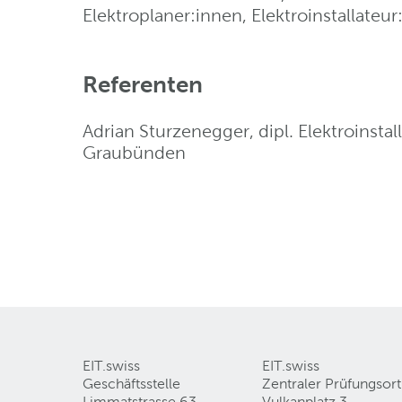
Elektroplaner:innen, Elektroinstallateu
Referenten
Adrian Sturzenegger, dipl. Elektroinsta
Graubünden
EIT.swiss
EIT.swiss
Geschäftsstelle
Zentraler Prüfungsort
Limmatstrasse 63
Vulkanplatz 3