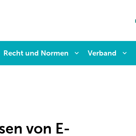
ting
sicherung
aften
änkung
ng
Recht und Normen
Verband
sen von E-