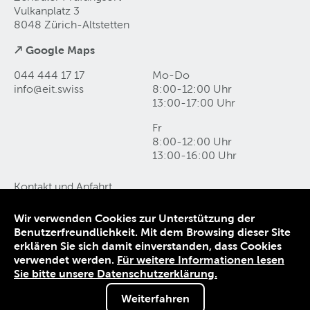
Vulkanplatz 3
8048 Zürich-Altstetten
↗ Google Maps
044 444 17 17
Mo-Do
info@eit
.
swiss
8:00-12:00 Uhr
13:00-17:00 Uhr
Fr
8:00-12:00 Uhr
13:00-16:00 Uhr
Kontakt und Anfahrt
Datenschutz
Impressum
Wir verwenden Cookies zur Unterstützung der
AGB
Benutzerfreundlichkeit. Mit dem Browsing dieser Site
erklären Sie sich damit einverstanden, dass Cookies
verwendet werden.
Für weitere Informationen lesen
© 1906-2026 EIT.swiss
Sie bitte unsere Datenschutzerklärung.
Weiterfahren
Sie sind nicht angemeldet.