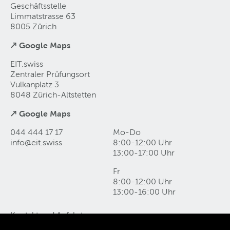
Geschäftsstelle
Limmatstrasse 63
8005 Zürich
↗ Google Maps
EIT.swiss
Zentraler Prüfungsort
Vulkanplatz 3
8048 Zürich-Altstetten
↗ Google Maps
044 444 17 17
Mo-Do
info@eit
.
swiss
8:00-12:00 Uhr
13:00-17:00 Uhr
Fr
8:00-12:00 Uhr
13:00-16:00 Uhr
Kontakt und Anfahrt
Datenschutz