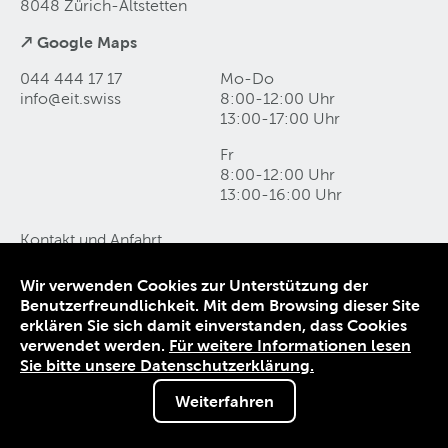
8048 Zürich-Altstetten
↗ Google Maps
044 444 17 17
Mo-Do
info@eit
.
swiss
8:00-12:00 Uhr
13:00-17:00 Uhr
Fr
8:00-12:00 Uhr
13:00-16:00 Uhr
Kontakt und Anfahrt
Datenschutz
Impressum
Wir verwenden Cookies zur Unterstützung der
AGB
Benutzerfreundlichkeit. Mit dem Browsing dieser Site
erklären Sie sich damit einverstanden, dass Cookies
verwendet werden.
Für weitere Informationen lesen
© 1906-2026 EIT.swiss
Sie bitte unsere Datenschutzerklärung.
Weiterfahren
Sie sind nicht angemeldet.
Melden Sie sich an, um von Sonderkonditionen zu
profitieren.