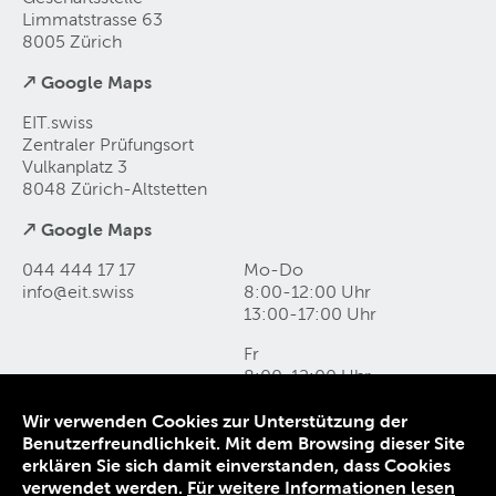
Limmatstrasse 63
8005 Zürich
↗ Google Maps
EIT.swiss
Zentraler Prüfungsort
Vulkanplatz 3
8048 Zürich-Altstetten
↗ Google Maps
044 444 17 17
Mo-Do
info@eit
.
swiss
8:00-12:00 Uhr
13:00-17:00 Uhr
Fr
8:00-12:00 Uhr
13:00-16:00 Uhr
Wir verwenden Cookies zur Unterstützung der
Benutzerfreundlichkeit. Mit dem Browsing dieser Site
Kontakt und Anfahrt
erklären Sie sich damit einverstanden, dass Cookies
Datenschutz
verwendet werden.
Für weitere Informationen lesen
Impressum