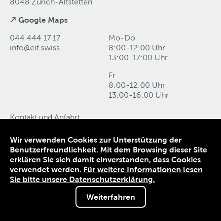
8048 Zürich-Altstetten
↗ Google Maps
044 444 17 17
Mo-Do
info@eit
.
swiss
8:00-12:00 Uhr
13:00-17:00 Uhr
Fr
8:00-12:00 Uhr
13:00-16:00 Uhr
Kontakt und Anfahrt
Datenschutz
Impressum
Wir verwenden Cookies zur Unterstützung der
AGB
Benutzerfreundlichkeit. Mit dem Browsing dieser Site
erklären Sie sich damit einverstanden, dass Cookies
verwendet werden.
Für weitere Informationen lesen
© 1906-2026 EIT.swiss
Sie bitte unsere Datenschutzerklärung.
Weiterfahren
Sie sind nicht angemeldet.
Melden Sie sich an, um von Sonderkonditionen zu
profitieren.