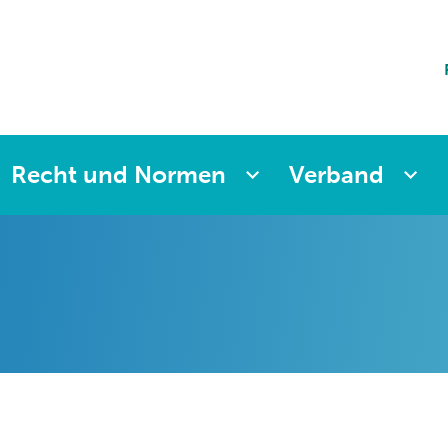
ting
sicherung
aften
änkung
ng
Recht und Normen
Verband