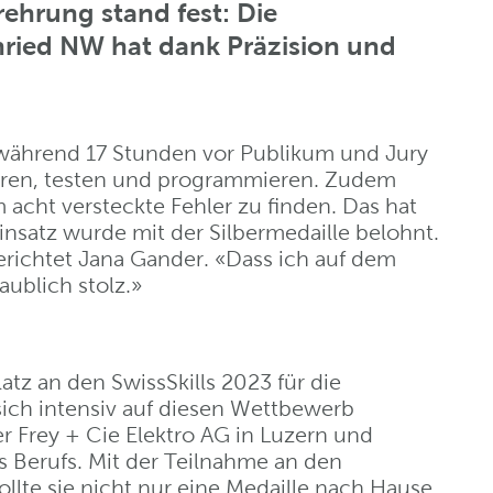
ehrung stand fest: Die
enried NW hat dank Präzision und
 während 17 Stunden vor Publikum und Jury
lieren, testen und programmieren. Zudem
 acht versteckte Fehler zu finden. Das hat
Einsatz wurde mit der Silbermedaille belohnt.
erichtet Jana Gander. «Dass ich auf dem
ublich stolz.»
atz an den SwissSkills 2023 für die
d sich intensiv auf diesen Wettbewerb
er Frey + Cie Elektro AG in Luzern und
es Berufs. Mit der Teilnahme an den
lte sie nicht nur eine Medaille nach Hause