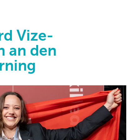
rd Vize-
n an den
erning