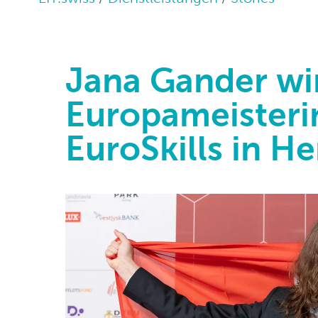
Jana Gander wi
Europameisteri
EuroSkills in H