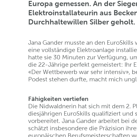
Europa gemessen. An der Sieger
Elektroinstallateurin aus Beck
Durchhaltewillen Silber geholt.
Jana Gander musste an den EuroSkills
eine vollständige Elektroanlage instal
hatte sie 30 Minuten zur Verfügung, um
die 22-Jährige perfekt gemeistert: Ihr 
«Der Wettbewerb war sehr intensiv», b
Podest stehen durfte, macht mich ungla
Fähigkeiten vertiefen
Die Nidwaldnerin hat sich mit dem 2. Pl
diesjährigen EuroSkills qualifiziert un
vorbereitet. Jana Gander arbeitet bei d
schätzt insbesondere die Präzision ihr
europäischen Berufsmeisterschaften wol