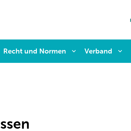
ting
sicherung
aften
änkung
ng
Recht und Normen
Verband
assen