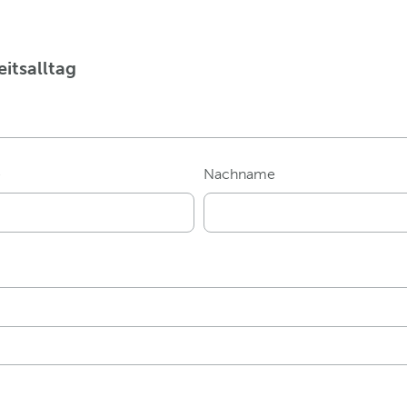
itsalltag
e
Nachname