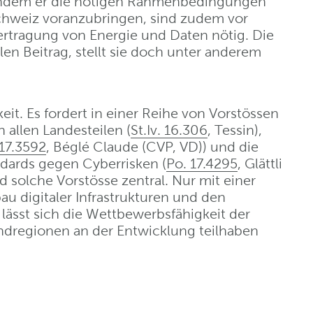
, indem er die nötigen Rahmenbedingungen
 Schweiz voranzubringen, sind zudem vor
ertragung von Energie und Daten nötig. Die
alen Beitrag, stellt sie doch unter anderem
eit. Es fordert in einer Reihe von Vorstössen
n allen Landesteilen (
St.Iv. 16.306
, Tessin),
17.3592
, Béglé Claude (CVP, VD)) und die
dards gegen Cyberrisken (
Po. 17.4295
, Glättli
nd solche Vorstösse zentral. Nur mit einer
au digitaler Infrastrukturen und den
sst sich die Wettbewerbsfähigkeit der
andregionen an der Entwicklung teilhaben