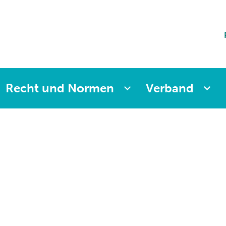
ting
sicherung
aften
änkung
ng
Recht und Normen
Verband