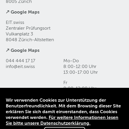
8005 Zürich
↗ Google Maps
EIT.swiss
Zentraler Prüfungsort
Vulkanplatz 3
8048 Zürich-Altstetten
↗ Google Maps
044 444 17 17
Mo-Do
info@eit
.
swiss
8:00-12:00 Uhr
13:00-17:00 Uhr
Fr
8:00-12:00 Uhr
13:00-16:00 Uhr
Wir verwenden Cookies zur Unterstützung der
Benutzerfreundlichkeit. Mit dem Browsing dieser Site
Kontakt und Anfahrt
erklären Sie sich damit einverstanden, dass Cookies
Datenschutz
verwendet werden.
Für weitere Informationen lesen
Impressum
Sie bitte unsere Datenschutzerklärung.
AGB