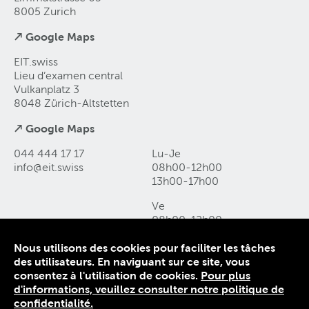
8005 Zurich
↗ Google Maps
EIT.swiss
Lieu d’examen central
Vulkanplatz 3
8048 Zürich-Altstetten
↗ Google Maps
044 444 17 17
Lu-Je
info@eit
.
swiss
08h00-12h00
13h00-17h00
Ve
08h00-12h00
13h00-16h00
Nous utilisons des cookies pour faciliter les tâches
des utilisateurs. En naviguant sur ce site, vous
Contact et accès
consentez à l'utilisation de cookies.
Pour plus
Déclaration de protection des données
d'informations, veuillez consulter notre politique de
Mentions légales
confidentialité.
Conditions générales