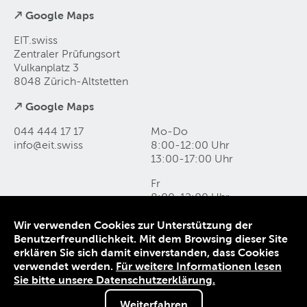
↗ Google Maps
EIT.swiss
Zentraler Prüfungsort
Vulkanplatz 3
8048 Zürich-Altstetten
↗ Google Maps
044 444 17 17
Mo-Do
info@eit
.
swiss
8:00-12:00 Uhr
13:00-17:00 Uhr
Fr
8:00-12:00 Uhr
13:00-16:00 Uhr
Wir verwenden Cookies zur Unterstützung der
Benutzerfreundlichkeit. Mit dem Browsing dieser Site
Kontakt und Anfahrt
erklären Sie sich damit einverstanden, dass Cookies
Datenschutz
verwendet werden.
Für weitere Informationen lesen
Impressum
Sie bitte unsere Datenschutzerklärung.
AGB
Weiterfahren