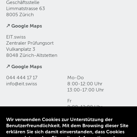
Geschäftsstelle
Limmatstrasse 63
8005 Zürich
↗ Google Maps
EIT.swiss
Zentraler Prüfungsort
Vulkanplatz 3
8048 Zürich-Altstetten
↗ Google Maps
044 444 17 17
Mo-Do
info@eit
.
swiss
8:00-12:00 Uhr
13:00-17:00 Uhr
Fr
8:00-12:00 Uhr
13:00-16:00 Uhr
Wir verwenden Cookies zur Unterstützung der
Benutzerfreundlichkeit. Mit dem Browsing dieser Site
Kontakt und Anfahrt
erklären Sie sich damit einverstanden, dass Cookies
Datenschutz