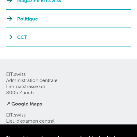
Magazine EIT.swiss
Politique
CCT
EIT.swiss
Administration centrale
Limmatstrasse 63
8005 Zurich
↗ Google Maps
EIT.swiss
Lieu d’examen central
Vulkanplatz 3
8048 Zürich-Altstetten