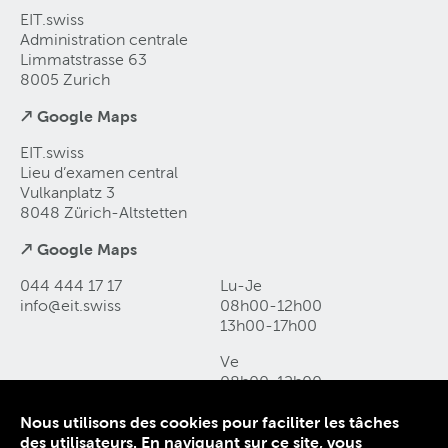
EIT.swiss
Administration centrale
Limmatstrasse 63
8005 Zurich
↗ Google Maps
EIT.swiss
Lieu d’examen central
Vulkanplatz 3
8048 Zürich-Altstetten
↗ Google Maps
044 444 17 17
Lu-Je
info@eit
.
swiss
08h00-12h00
13h00-17h00
Ve
08h00-12h00
13h00-16h00
Nous utilisons des cookies pour faciliter les tâches
des utilisateurs. En naviguant sur ce site, vous
Contact et accès