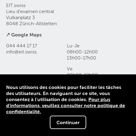
EIT.swiss
Lieu d’examen central
Vulkanplatz 3
8048 Zürich-Altstetten
↗ Google Maps
044 444 17 17
Lu-Je
info@eit
.
swiss
08h00-12h00
13h00-17h00
Ve
08h00-12h00
13h00-16h00
Nous utilisons des cookies pour faciliter les tâches
des utilisateurs. En naviguant sur ce site, vous
Contact et accès
consentez à l'utilisation de cookies.
Pour plus
Déclaration de protection des données
d'informations, veuillez consulter notre politique de
Mentions légales
confidentialité.
Conditions générales
Continuer
© 1906-2026 EIT.swiss