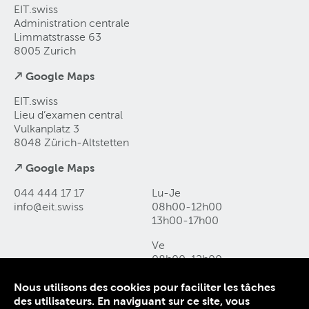
EIT.swiss
Administration centrale
Limmatstrasse 63
8005 Zurich
↗ Google Maps
EIT.swiss
Lieu d’examen central
Vulkanplatz 3
8048 Zürich-Altstetten
↗ Google Maps
044 444 17 17
Lu-Je
info@eit
.
swiss
08h00-12h00
13h00-17h00
Ve
08h00-12h00
13h00-16h00
Nous utilisons des cookies pour faciliter les tâches
des utilisateurs. En naviguant sur ce site, vous
Contact et accès