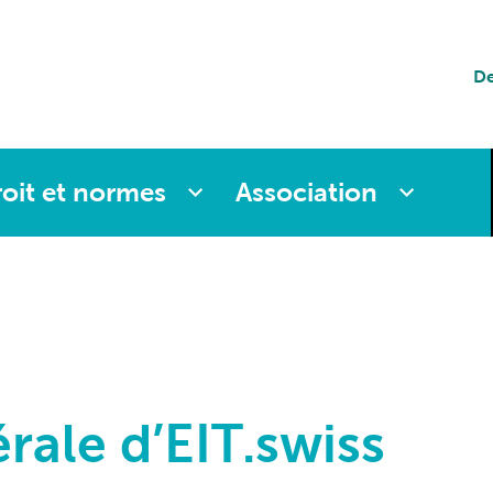
tion
De
es
oit et normes
Association
ale d’EIT.swiss