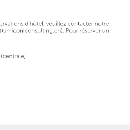
rvations d’hôtel, veuillez contacter notre
o@amiconiconsulting
.
ch
). Pour réserver un
(centrale)