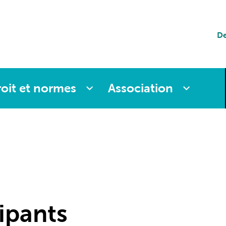
tion
De
es
oit et normes
Association
cipants