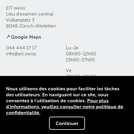
EIT.swiss
Lieu d’examen central
Vulkanplatz 3
8048 Zürich-Altstetten
↗ Google Maps
044 444 17 17
Lu-Je
info@eit
.
swiss
08h00-12h00
13h00-17h00
Ve
08h00-12h00
13h00-16h00
Nous utilisons des cookies pour faciliter les tâches
des utilisateurs. En naviguant sur ce site, vous
Contact et accès
consentez à l'utilisation de cookies.
Pour plus
Déclaration de protection des données
d'informations, veuillez consulter notre politique de
Mentions légales
confidentialité.
Conditions générales
Continuer
© 1906-2026 EIT.swiss