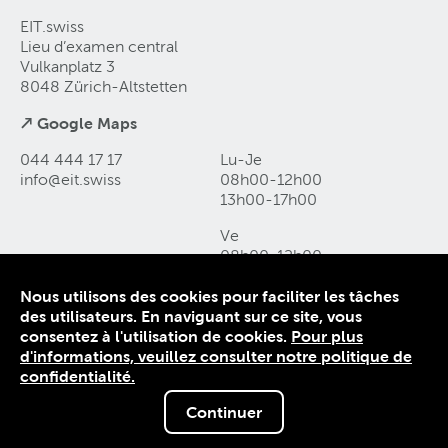
EIT.swiss
Lieu d’examen central
Vulkanplatz 3
8048 Zürich-Altstetten
↗ Google Maps
044 444 17 17
Lu-Je
info@eit
.
swiss
08h00-12h00
13h00-17h00
Ve
08h00-12h00
13h00-16h00
Nous utilisons des cookies pour faciliter les tâches
des utilisateurs. En naviguant sur ce site, vous
Contact et accès
consentez à l'utilisation de cookies.
Pour plus
Déclaration de protection des données
d'informations, veuillez consulter notre politique de
Mentions légales
confidentialité.
Conditions générales
Continuer
© 1906-2026 EIT.swiss