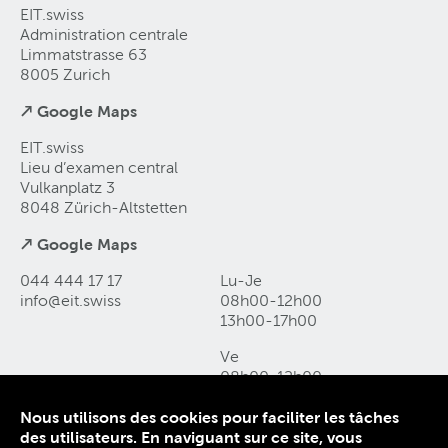
EIT.swiss
Administration centrale
Limmatstrasse 63
8005 Zurich
↗ Google Maps
EIT.swiss
Lieu d’examen central
Vulkanplatz 3
8048 Zürich-Altstetten
↗ Google Maps
044 444 17 17
Lu-Je
info@eit
.
swiss
08h00-12h00
13h00-17h00
Ve
08h00-12h00
13h00-16h00
Nous utilisons des cookies pour faciliter les tâches
des utilisateurs. En naviguant sur ce site, vous
Contact et accès