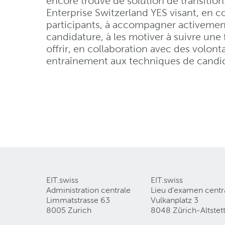
encore trouvé de solution de transitio
Enterprise Switzerland YES visant, en c
participants, à accompagner activement
candidature, à les motiver à suivre une f
offrir, en collaboration avec des volonta
entraînement aux techniques de candid
EIT.swiss
EIT.swiss
Administration centrale
Lieu d’examen centr
Limmatstrasse 63
Vulkanplatz 3
8005 Zurich
8048 Zürich-Altstet