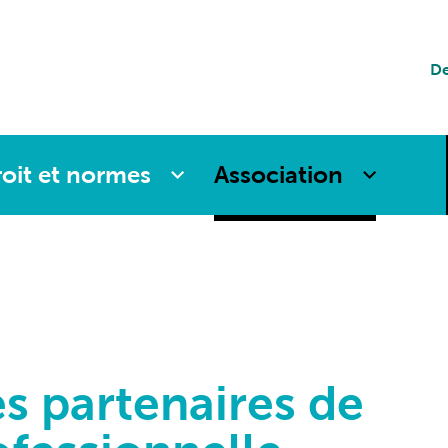
tion
De
es
oit et normes
Association
es partenaires de