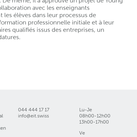
n. De même, il a approuvé un projet de Young
ollaboration avec les enseignants
 les élèves dans leur processus de
ormation professionnelle initiale et à leur
ires qualifiés issus des entreprises, un
atures.
044 444 17 17
Lu-Je
al
info@eit
.
swiss
08h00-12h00
13h00-17h00
ten
Ve