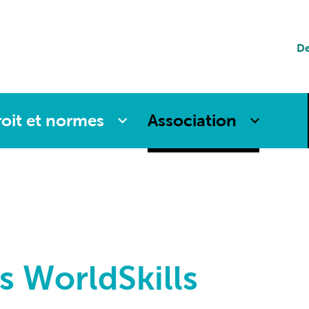
tion
De
es
oit et normes
Association
es WorldSkills