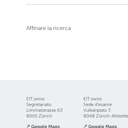
Affinare la ricerca
EIT.swiss
EIT.swiss
Segretariato
Sede d'esame
Limmatstrasse 63
Vulkanplatz 3
8005 Zürich
8048 Zürich-Altstett
↗ Google Maps
↗ Google Maps