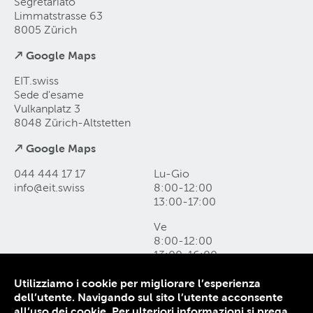
Segretariato
Limmatstrasse 63
8005 Zürich
↗ Google Maps
EIT.swiss
Sede d'esame
Vulkanplatz 3
8048 Zürich-Altstetten
↗ Google Maps
044 444 17 17
Lu-Gio
info@eit
.
swiss
8:00-12:00
13:00-17:00
Ve
8:00-12:00
13:00-16:00
Utilizziamo i cookie per migliorare l’esperienza
Come raggiungerci e form di contatto
dell’utente. Navigando sul sito l’utente acconsente
Protezione dei dati
all’uso dei cookie.
Per ulteriori informazioni si prega