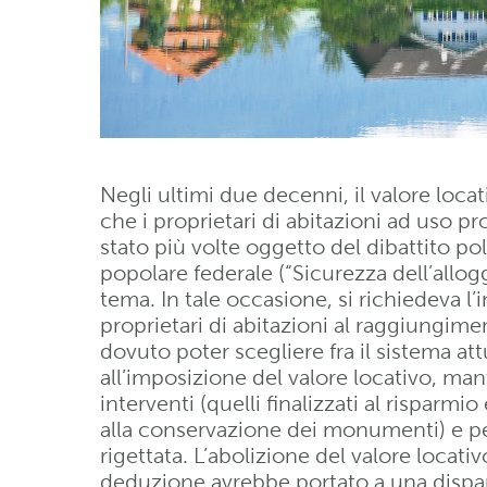
Negli ultimi due decenni, il valore locat
che i proprietari di abitazioni ad uso p
stato più volte oggetto del dibattito poli
popolare federale (“Sicurezza dell’allog
tema. In tale occasione, si richiedeva l’
proprietari di abitazioni al raggiungime
dovuto poter scegliere fra il sistema at
all’imposizione del valore locativo, m
interventi (quelli finalizzati al risparm
alla conservazione dei monumenti) e pe
rigettata. L’abolizione del valore locati
deduzione avrebbe portato a una dispari