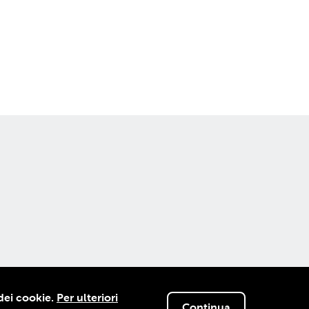
© 1906-2026 EIT.swiss
 dei cookie.
Per ulteriori
Continua