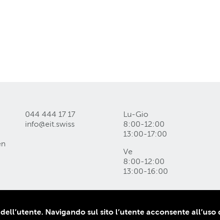
044 444 17 17
Lu-Gio
info@eit
.
swiss
8:00-12:00
13:00-17:00
en
Ve
8:00-12:00
13:00-16:00
e dei dati
 dell’utente. Navigando sul sito l’utente acconsente all’uso