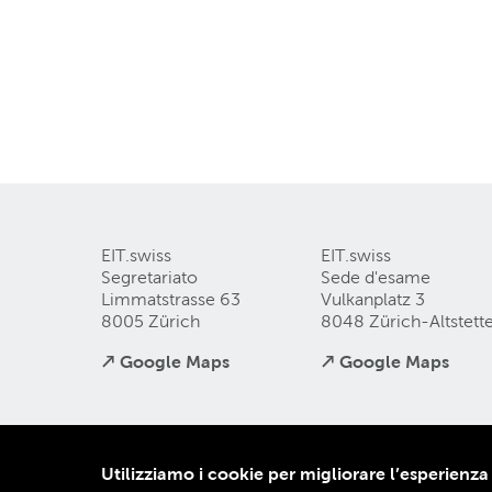
EIT.swiss
EIT.swiss
Segretariato
Sede d'esame
Limmatstrasse 63
Vulkanplatz 3
8005 Zürich
8048 Zürich-Altstett
↗ Google Maps
↗ Google Maps
Come raggiungerci e form di contatto
Protezion
Utilizziamo i cookie per migliorare l’esperienza
Colophon
CG