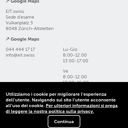
↗ Google Maps
EIT.swiss
Sede d'esame
Vulkanplatz 3
8048 Zürich-Altstetten
↗ Google Maps
044 444 17 17
Lu-Gio
info@eit
.
swiss
8:00-12:00
13:00-17:00
Ve
8:00-12:00
13:00-16:00
Utilizziamo i cookie per migliorare l’esperienza
Come raggiungerci e form di contatto
dell’utente. Navigando sul sito l’utente acconsente
Protezione dei dati
all’uso dei cookie.
Per ulteriori informazioni si prega
Colophon
di leggere la nostra politica sulla privacy.
CG
Continua
© 1906-2026 EIT.swiss