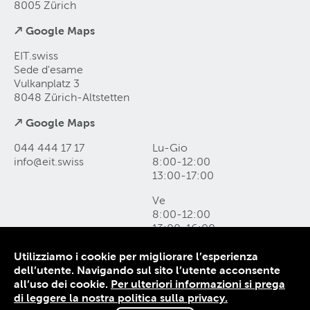
8005 Zürich
↗ Google Maps
EIT.swiss
Sede d'esame
Vulkanplatz 3
8048 Zürich-Altstetten
↗ Google Maps
044 444 17 17
Lu-Gio
info@eit
.
swiss
8:00-12:00
13:00-17:00
Ve
8:00-12:00
13:00-16:00
Utilizziamo i cookie per migliorare l’esperienza
Come raggiungerci e form di contatto
dell’utente. Navigando sul sito l’utente acconsente
Protezione dei dati
all’uso dei cookie.
Per ulteriori informazioni si prega
Colophon
di leggere la nostra politica sulla privacy.
CG