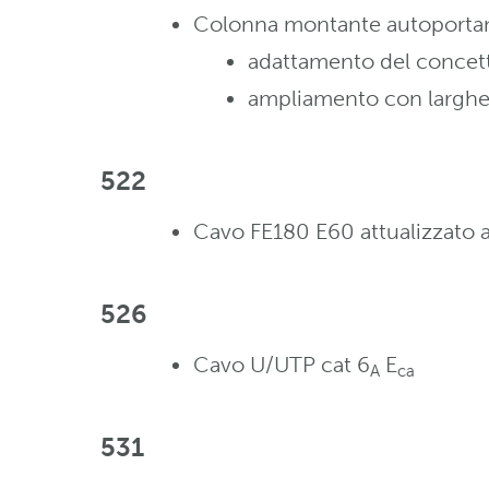
Colonna montante autoporta
adattamento del concet
ampliamento con largh
522
Cavo FE180 E60 attualizzato 
526
Cavo U/UTP cat 6
E
A
ca
531