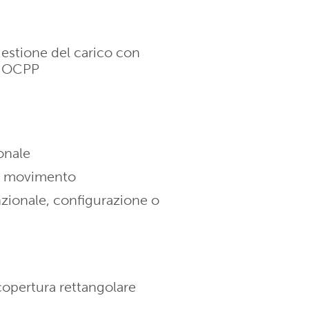
gestione del carico con
o OCPP
onale
di movimento
zionale, configurazione o
copertura rettangolare