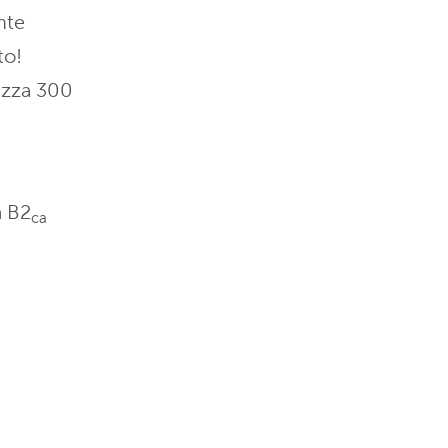
nte
to!
ezza 300
a B2
ca