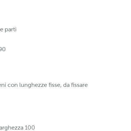
e parti
E90
ni con lunghezze fisse, da fissare
larghezza 100