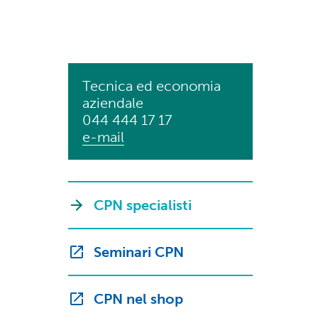
Tecnica ed economia
aziendale
044 444 17 17
e-mail
CPN specialisti
Seminari CPN
CPN nel shop