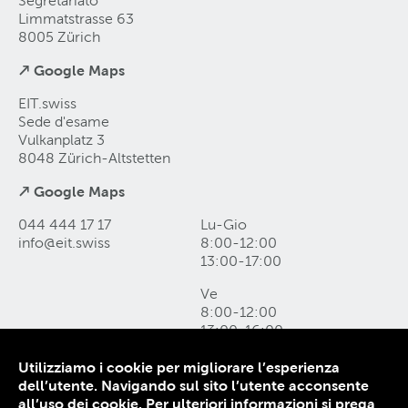
Segretariato
Limmatstrasse 63
8005 Zürich
↗ Google Maps
EIT.swiss
Sede d'esame
Vulkanplatz 3
8048 Zürich-Altstetten
↗ Google Maps
044 444 17 17
Lu-Gio
info@eit
.
swiss
8:00-12:00
13:00-17:00
Ve
8:00-12:00
13:00-16:00
Utilizziamo i cookie per migliorare l’esperienza
Come raggiungerci e form di contatto
dell’utente. Navigando sul sito l’utente acconsente
Protezione dei dati
all’uso dei cookie.
Per ulteriori informazioni si prega
Colophon