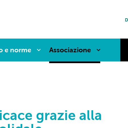
 nuove
D
to e norme
Associazione
ia
osti
icace grazie alla