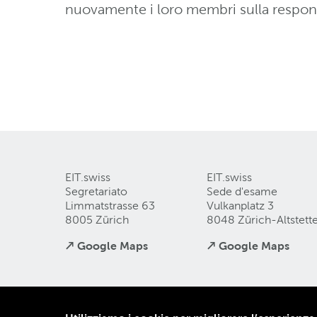
nuovamente i loro membri sulla responsa
EIT.swiss
EIT.swiss
Segretariato
Sede d'esame
Limmatstrasse 63
Vulkanplatz 3
8005 Zürich
8048 Zürich-Altstett
↗ Google Maps
↗ Google Maps
Come raggiungerci e form di contatto
Protezion