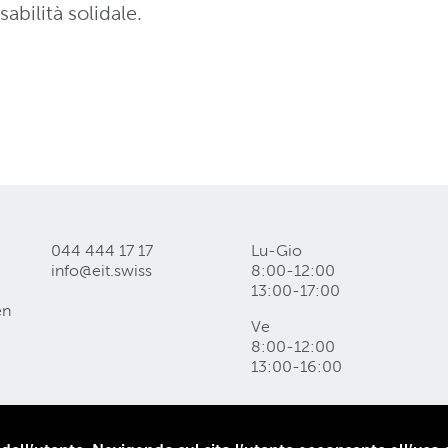
bilità solidale.
044 444 17 17
Lu-Gio
info@eit
.
swiss
8:00-12:00
13:00-17:00
en
Ve
8:00-12:00
13:00-16:00
e dei dati