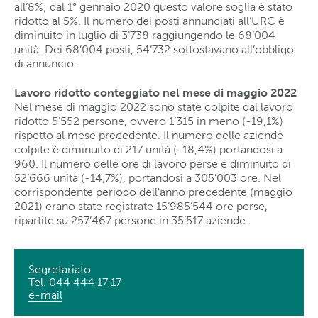
all’8%; dal 1° gennaio 2020 questo valore soglia è stato
ridotto al 5%. Il numero dei posti annunciati all’URC è
diminuito in luglio di 3’738 raggiungendo le 68’004
unità. Dei 68’004 posti, 54’732 sottostavano all’obbligo
di annuncio.
Lavoro ridotto conteggiato nel mese di maggio 2022
Nel mese di maggio 2022 sono state colpite dal lavoro
ridotto 5’552 persone, ovvero 1’315 in meno (-19,1%)
rispetto al mese precedente. Il numero delle aziende
colpite è diminuito di 217 unità (-18,4%) portandosi a
960. Il numero delle ore di lavoro perse è diminuito di
52’666 unità (-14,7%), portandosi a 305’003 ore. Nel
corrispondente periodo dell'anno precedente (maggio
2021) erano state registrate 15’985’544 ore perse,
ripartite su 257’467 persone in 35’517 aziende.
Segretariato
Tel. 044 444 17 17
e-mail