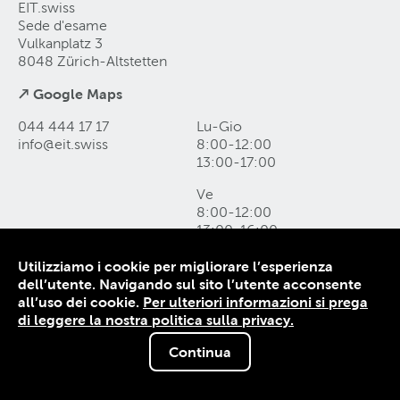
EIT.swiss
Sede d'esame
Vulkanplatz 3
8048 Zürich-Altstetten
↗ Google Maps
044 444 17 17
Lu-Gio
info@eit
.
swiss
8:00-12:00
13:00-17:00
Ve
8:00-12:00
13:00-16:00
Utilizziamo i cookie per migliorare l’esperienza
Come raggiungerci e form di contatto
dell’utente. Navigando sul sito l’utente acconsente
Protezione dei dati
all’uso dei cookie.
Per ulteriori informazioni si prega
Colophon
di leggere la nostra politica sulla privacy.
CG
Continua
© 1906-2026 EIT.swiss