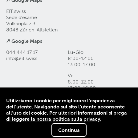
↗ Google Maps
EIT.swiss
Sede d'esame
Vulkanplatz 3
8048 Zürich-Altstetten
↗ Google Maps
044 444 17 17
Lu-Gio
info@eit
.
swiss
8:00-12:00
13:00-17:00
Ve
8:00-12:00
13:00-16:00
Utilizziamo i cookie per migliorare l’esperienza
Come raggiungerci e form di contatto
dell’utente. Navigando sul sito l’utente acconsente
Protezione dei dati
all’uso dei cookie.
Per ulteriori informazioni si prega
Colophon
di leggere la nostra politica sulla privacy.
CG
Continua
© 1906-2026 EIT.swiss