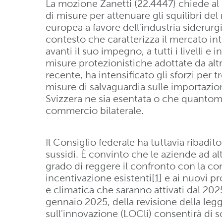
La mozione Zanetti (22.4447) chiede al
di misure per attenuare gli squilibri de
europea a favore dell'industria siderurgic
contesto che caratterizza il mercato int
avanti il suo impegno, a tutti i livelli e i
misure protezionistiche adottate da altr
recente, ha intensificato gli sforzi per 
misure di salvaguardia sulle importazion
Svizzera ne sia esentata o che quantom
commercio bilaterale.
Il Consiglio federale ha tuttavia ribadit
sussidi. È convinto che le aziende ad al
grado di reggere il confronto con la c
incentivazione esistenti[1] e ai nuovi p
e climatica che saranno attivati dal 2025. 
gennaio 2025, della revisione della leg
sull'innovazione (LOCli) consentirà di s