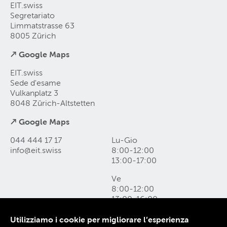
EIT.swiss
Segretariato
Limmatstrasse 63
8005 Zürich
↗ Google Maps
EIT.swiss
Sede d'esame
Vulkanplatz 3
8048 Zürich-Altstetten
↗ Google Maps
044 444 17 17
Lu-Gio
info@eit
.
swiss
8:00-12:00
13:00-17:00
Ve
8:00-12:00
13:00-16:00
Utilizziamo i cookie per migliorare l’esperienza
Come raggiungerci e form di contatto