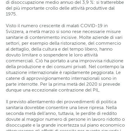
di disoccupazione medio annuo del 3,9 %: si tratterebbe
del più importante crollo delle attività produttive dal
1975.
Visto il numero crescente di malati COVID-19 in
Svizzera, a metà marzo si sono rese necessarie misure
sanitarie di contenimento incisive. Molte aziende di vari
settori, per esempio della ristorazione, del commercio
al dettaglio, della cultura e del tempo libero, hanno
dovuto limitare o sospendere le loro attività
commerciali. Ciò ha portato a una improvvisa riduzione
della produzione e dei consumi privati. Nel contempo la
situazione internazionale è rapidamente peggiorata. Le
catene di approvvigionamento internazionali sono in
parte interrotte. Per la prima metà del 2020 si prevede
dunque una eccezionale contrazione del PIL.
Il previsto allentamento dei provvedimenti di politica
sanitaria dovrebbe consentire una lieve ripresa. Nella
seconda metà dell’anno, tuttavia, le perdite di reddito
dovute al maggior numero di persone in lavoro ridotto o
disoccupate e la grande incertezza sul piano economico
attenueranno gli effetti di crescita per quanto riguarda i