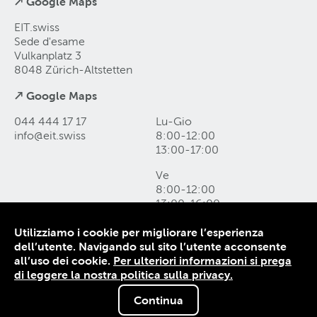
↗ Google Maps
EIT.swiss
Sede d'esame
Vulkanplatz 3
8048 Zürich-Altstetten
↗ Google Maps
044 444 17 17
Lu-Gio
info@eit
.
swiss
8:00-12:00
13:00-17:00
Ve
8:00-12:00
13:00-16:00
Utilizziamo i cookie per migliorare l’esperienza
Come raggiungerci e form di contatto
dell’utente. Navigando sul sito l’utente acconsente
Protezione dei dati
all’uso dei cookie.
Per ulteriori informazioni si prega
Colophon
di leggere la nostra politica sulla privacy.
CG
Continua
© 1906-2026 EIT.swiss